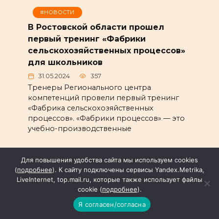
#НОВОСТИ
В Ростовской области прошел
первый тренинг «Фабрики
сельскохозяйственных процессов»
для школьников
31.05.2024
357
Тренеры Регионального центра
компетенций провели первый тренинг
«Фабрика сельскохозяйственных
процессов». «Фабрики процессов» — это
учебно-производственные
Для повышения удобства сайта мы используем cookies
(
подробнее
). К сайту подключены сервисы Yandex.Metrika,
#НОВОСТИ
LiveInternet, top.mail.ru, которые также использует файлы
Татьяна Голикова и Михаил
cookie (
подробнее
).
Мурашко ознакомились с работой
Я согласен/согласна
детской поликлиники в Ростове-на-