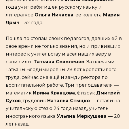
года учит ребятишек русскому языку и
литературе
Ольга Ничаева
, её коллега
Мария
Ярыч
– 32 года.
Пошла по стопам своих педагогов, давших ей в
своё время не только знания, но и прививших
интерес к учительству и вселивших веру в
свои силы,
Татьяна Соколенко
. За плечами
Татьяны Владимировны 28 лет кропотливого
труда, сейчас она ещё и замдиректора по
воспитательной работе. Три преподавателя —
математик
Ирина Кравцова
, физрук
Дмитрий
Сухов
, трудовик
Наталья Стыцко
— встали на
учительскую стезю 24 года назад, учитель
иностранного языка
Ульяна Меркушева —
20
лет назад.