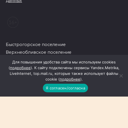
данных
Быстрогорское поселение
Верхнеобливское поселение
Ермаковское поселение
Для повышения удобства сайта мы используем cookies
Жирновское поселение
(
подробнее
). К сайту подключены сервисы Yandex.Metrika,
LiveInternet, top.mail.ru, которые также использует файлы
Зазерское поселение
cookie (
подробнее
).
Ковылкинское поселение
Я согласен/согласна
Михайловское поселение
Скосырское поселение
Суховское поселение
Тацинское поселение
Углегорское поселение