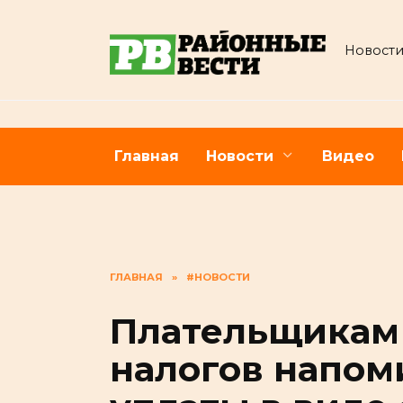
Перейти
к
Новости
содержанию
Главная
Новости
Видео
ГЛАВНАЯ
»
#НОВОСТИ
Плательщикам
налогов напом