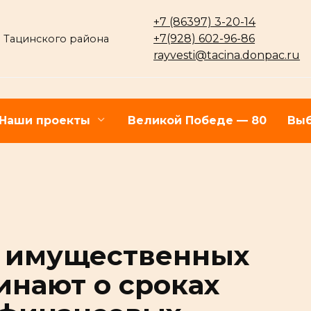
+7 (86397) 3-20-14
+7(928) 602-96-86
 Тацинского района
rayvesti@tacina.donpac.ru
Наши проекты
Великой Победе — 80
Выб
 имущественных
инают о сроках