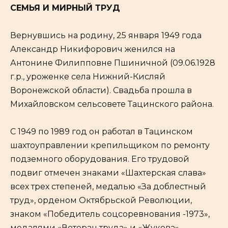
СЕМЬЯ И МИРНЫЙ ТРУД
Вернувшись на родину, 25 января 1949 года
Александр Никифорович женился на
Антонине Филипповне Пшиничной (09.06.1928
г.р., уроженке села Нижний-Кисляй
Воронежской области). Свадьба прошла в
Михайловском сельсовете Тацинского района.
С 1949 по 1989 год он работал в Тацинском
шахтоуправлении крепильщиком по ремонту
подземного оборудования. Его трудовой
подвиг отмечен знаками «Шахтерская слава»
всех трех степеней, медалью «За доблестный
труд», орденом Октябрьской Революции,
знаком «Победитель соцсоревнования -1973»,
медалями «Ветеран труда» и «Жукова».