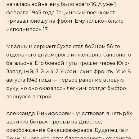
началась война, ему было всего 16. А уже 1
февраля 1943 года Тацинский военкомат
призвал юношу на фронт. Ему только-только
исполнилось 17.
Младший сержант Сухля стал бойцом 56-го
отдельного штурмового инженерно-сапёрного
батальона. Его боевой путь прошел через Юго-
Западный, 3-й и 4-й Украинские фронты. Уже 8
августа 1943 года — первое ранение в левую
руку, но оно оказалось лёгким: солдат быстро
вернулся в строй.
Александр Никифорович участвовал в четырёх
великих битвах: прорыв на Днестре,
освобождение Секешфехервара, Будапешта и
Вены. У него хранятся благодарности от самого