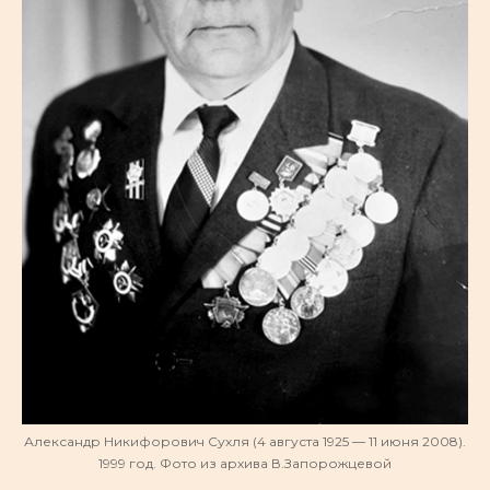
Александр Никифорович Сухля (4 августа 1925 — 11 июня 2008).
1999 год. Фото из архива В.Запорожцевой