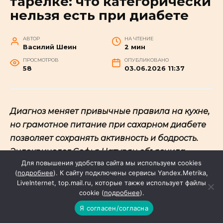
тарелке: что категорически
нельзя есть при диабете
АВТОР
НА ЧТЕНИЕ
Василий Шеин
2 мин
ПРОСМОТРОВ
ОПУБЛИКОВАНО
58
03.06.2026 11:37
Диагноз меняет привычные правила на кухне,
но грамотное питание при сахарном диабете
позволяет сохранять активность и бодрость.
Эндокринолог Софья Цатурян объяснила
Для повышения удобства сайта мы используем cookies
«Российской газете», от каких блюд придётся
(
подробнее
). К сайту подключены сервисы Yandex.Metrika,
отказаться, чтобы избежать опасных скачков
LiveInternet, top.mail.ru, которые также использует файлы
глюкозы и уберечь сосуды.
cookie (
подробнее
).
Я согласен/согласна