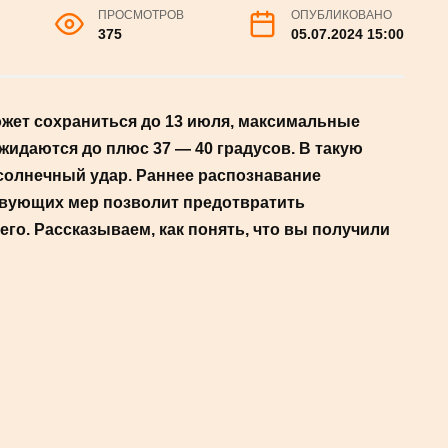
ПРОСМОТРОВ
ОПУБЛИКОВАНО
375
05.07.2024 15:00
ти может сохраниться до 13 июля,
рой половине дня ожидаются до плюс 37 —
ли региона могут получить солнечный удар.
 удара и принятие соответствующих мер
ия и спасти жизнь пострадавшего.
получили солнечный удар.
Фото: freepik
ечный удар может проявляться различными
ь, головокружение, слабость, тошноту, жару,