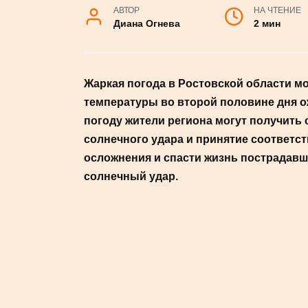
АВТОР
НА ЧТЕНИЕ
Диана Огнева
2 мин
Жаркая погода в Ростовской облас
максимальные температуры во вто
40 градусов. В такую погоду жите
Раннее распознавание солнечного
позволит предотвратить осложнен
Рассказываем, как понять, что вы 
#НОВОСТИ
1. Очередность симптомов:
Солн
симптомами, включая головную бол