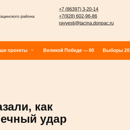
+7 (86397) 3-20-14
+7(928) 602-96-86
 Тацинского района
rayvesti@tacina.donpac.ru
Наши проекты
Великой Победе — 80
Выб
казали, как
лнечный удар