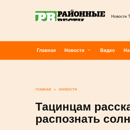
Перейти
к
Новости
содержанию
Главная
Новости
Видео
ГЛАВНАЯ
»
#НОВОСТИ
Тацинцам расс
распознать со