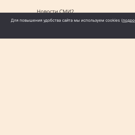
Новости СМИ2
Для повышения удобства сайта мы используем cookies (
подро
бадминтон
спорт
Углегорское пос
Диана Огнева
Чита