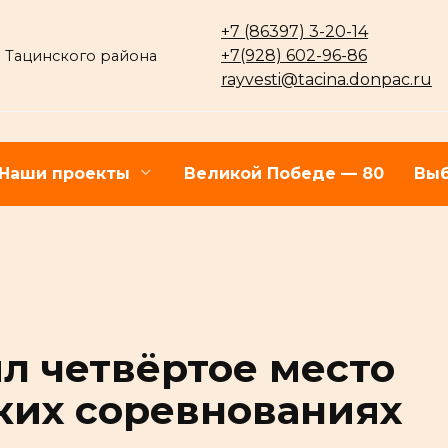
+7 (86397) 3-20-14
+7(928) 602-96-86
 Тацинского района
rayvesti@tacina.donpac.ru
Наши проекты
Великой Победе — 80
Выб
л четвёртое место
ких соревнованиях