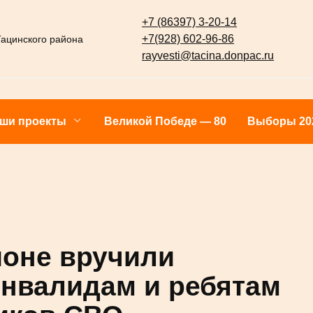
+7 (86397) 3-20-14
+7(928) 602-96-86
 Тацинского района
rayvesti@tacina.donpac.ru
Наши проекты
Великой Победе — 80
Выб
айоне вручили
-инвалидам и