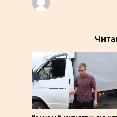
Чита
Вячеслав Барельский — участни