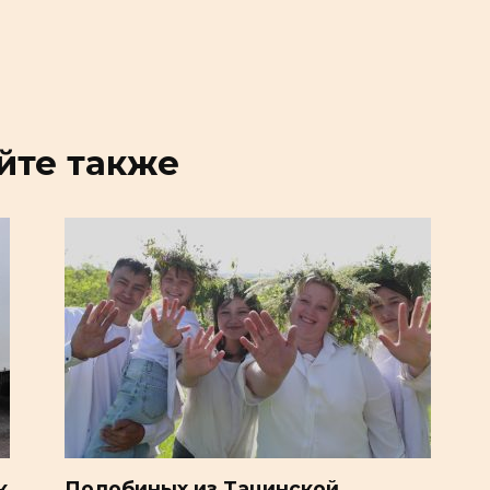
йте также
к
Подобиных из Тацинской