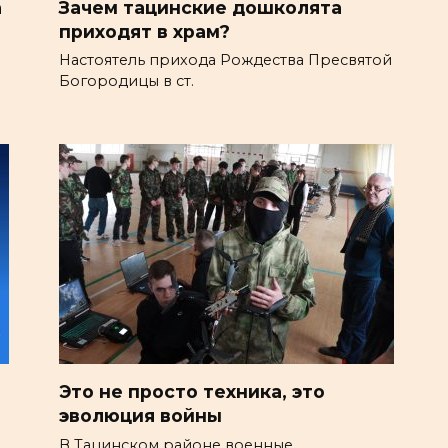
а
Зачем тацинские дошколята
приходят в храм?
Настоятель прихода Рождества Пресвятой
Богородицы в ст.
е
Это не просто техника, это
эволюция войны
В Тацинском районе военные