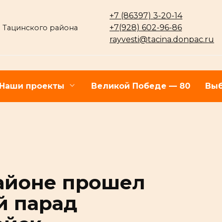
+7 (86397) 3-20-14
+7(928) 602-96-86
 Тацинского района
rayvesti@tacina.donpac.ru
Наши проекты
Великой Победе — 80
Выб
айоне прошел
й парад