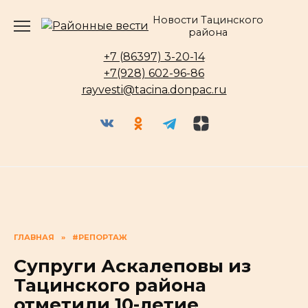
Перейти
Новости Тацинского
к
района
содержанию
+7 (86397) 3-20-14
+7(928) 602-96-86
rayvesti@tacina.donpac.ru
ГЛАВНАЯ
»
#РЕПОРТАЖ
Супруги Аскалеповы из
Тацинского района
отметили 10-летие