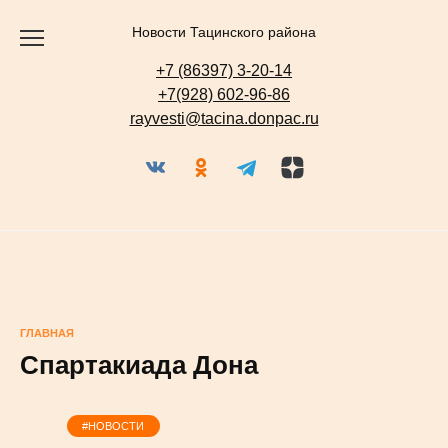
Перейти
к
содержанию
Новости Тацинского района
+7 (86397) 3-20-14
+7(928) 602-96-86
rayvesti@tacina.donpac.ru
ГЛАВНАЯ
Спартакиада Дона