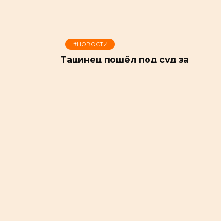
#НОВОСТИ
Тацинец пошёл под суд за
незаконную рубку леса
11.07.2022
298
Прокуратура Тацинского района
поддержала гособвинение по уголовном
делу, возбужденному в отношении
местного жителя. Мужчина обвиняется в
совершении преступлений
#НОВОСТИ
Глава Администрации
Ковылкинского поселения