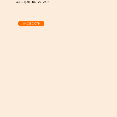
распределились
#НОВОСТИ
Пасечник из Тацинского района
пожаловался на массовую гибель
пчёл
11.07.2022
272
у
«Комсомольская правда — Ростов-на-
Дону» пишет о том, что в редакцию
обратился пчеловод Сергей Кравченко из
Тацинского района. Его семья уже 20 лет
существует