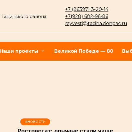
+7 (86397) 3-20-14
+7(928) 602-96-86
 Тацинского района
rayvesti@tacina.donpac.ru
Наши проекты
Великой Победе — 80
Выб
#НОВОСТИ
Ростовстат: дончане стали чаще