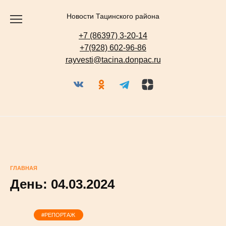
Перейти
к
содержанию
Новости Тацинского района
+7 (86397) 3-20-14
+7(928) 602-96-86
rayvesti@tacina.donpac.ru
ГЛАВНАЯ
День:
04.03.2024