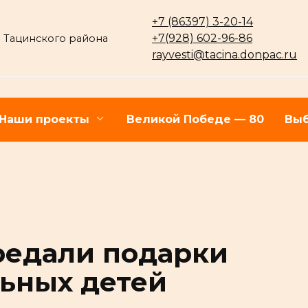
+7 (86397) 3-20-14
+7(928) 602-96-86
 Тацинского района
rayvesti@tacina.donpac.ru
Наши проекты
Великой Победе — 80
Выб
редали подарки
ьных детей