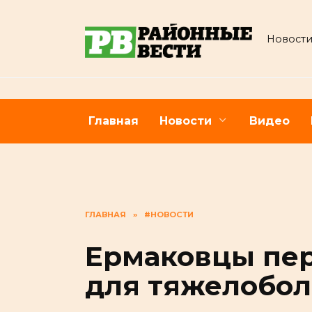
Перейти
к
Новости
содержанию
Главная
Новости
Видео
ГЛАВНАЯ
»
#НОВОСТИ
Ермаковцы пе
для тяжелобол