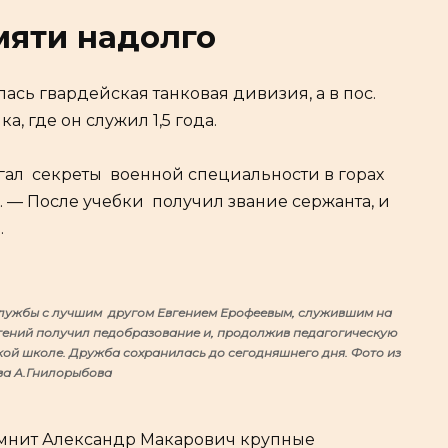
мяти надолго
ась гвардейская танковая дивизия, а в пос.
, где он служил 1,5 года.
игал секреты военной специальности в горах
 — После учебки получил звание сержанта, и
.
службы с лучшим другом Евгением Ерофеевым, служившим на
ений получил педобразование и, продолжив педагогическую
кой школе. Дружба сохранилась до сегодняшнего дня. Фото из
ва А.Гнилорыбова
помнит Александр Макарович крупные