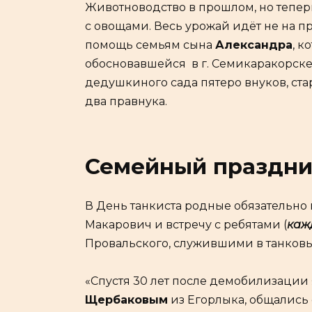
Животноводство в прошлом, но теперь
с овощами. Весь урожай идёт не на пр
помощь семьям сына
Александра
, 
обосновавшейся в г. Семикаракорске
дедушкиного сада пятеро внуков, стар
два правнука.
Семейный праздни
В День танкиста родные обязательно 
Макарович и встречу с ребятами (
каж
Провальского, служившими в танковы
«Спустя 30 лет после демобилизации
Щербаковым
из Егорлыка, общались с