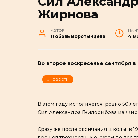
Сил Александр
Жирнова
АВТОР
НА Ч
Любовь Воротынцева
4 м
Во второе воскресенье сентября в
#НОВОСТИ
В этом году исполняется ровно 50 л
Сил Александра Гнилорыбова из Жир
Сразу же после окончания школы в 1
прошёл трёхмесячные курсы по подгот