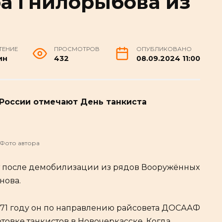
а Гнилорыбова из
ТЕНИЕ
ПРОСМОТРОВ
ОПУБЛИКОВАНО
ин
432
08.09.2024 11:00
 России отмечают День танкиста
Фото автора
ет после демобилизации из рядов Вооружённых
нова.
971 году он по направлению райсовета ДОСААФ
овке танкистов в Новочеркасске. Когда