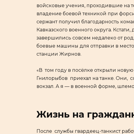
войсковые учения, проходившие на т
владение боевой техникой при фор
сержант получил благодарность ком
Кавказского военного округа. Кстати,
завершились совсем недалеко от родн
боевые машины для отправки в мест
станции Жирнов.
«В том году в посёлке открыли новую 
Гнилорыбов приехал на танке. Они,
вокзал. А я — в военной форме, шлемо
Жизнь на граждан
После службы гвардеец-танкист рабо