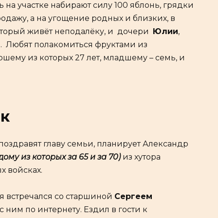
 на участке набирают силу 100 яблонь, грядки
одажу, а на угощение родных и близких, в
который живёт неподалёку, и дочери
Юлии
,
. Любят полакомиться фруктами из
шему из которых 27 лет, младшему – семь, и
к
поздравят главу семьи, планирует Александр
дому из
которых за 65 и за 70)
из хутора
х войсках.
 я встречался со старшиной
Сергеем
 ним по интернету. Ездил в гости к