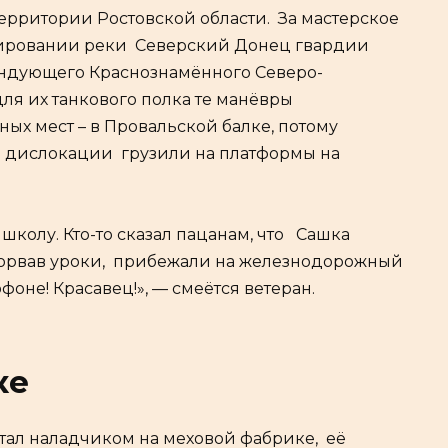
ерритории Ростовской области. За мастерское
сировании реки Северский Донец гвардии
андующего Краснознамённого Северо-
 для их танкового полка те манёвры
ых мест – в Провальской балке, потому
о дислокации грузили на платформы на
школу. Кто-то сказал пацанам, что Сашка
 сорвав уроки, прибежали на железнодорожный
фоне! Красавец!», — смеётся ветеран.
ке
тал наладчиком на меховой фабрике, её