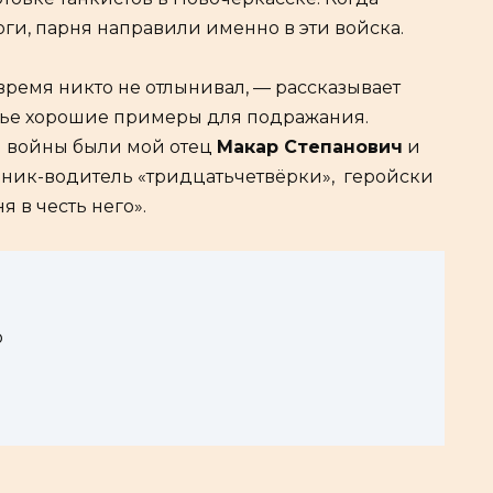
оги, парня направили именно в эти войска.
о время никто не отлынивал, — рассказывает
емье хорошие примеры для подражания.
 войны были мой отец
Макар Степанович
и
ник-водитель «тридцатьчетвёрки», геройски
я в честь него».
о