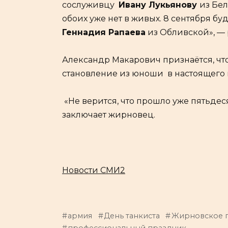
сослуживцу
Ивану Лукьянову
из Бел
обоих уже нет в живых. 8 сентября б
Геннадия Рапаева
из Обливской», — 
Александр Макарович признаётся, что
становление из юноши в настоящего
«Не верится, что прошло уже пятьдеся
заключает жирновец.
Новости СМИ2
армия
День танкиста
Жирновское 
профессиональный праздник