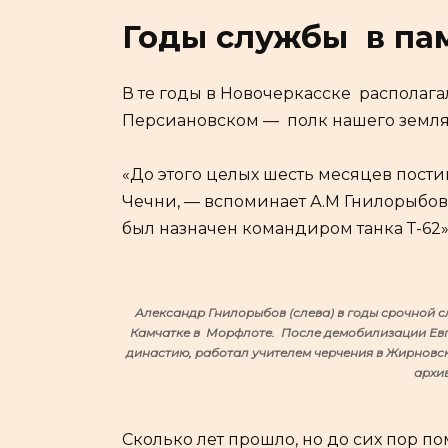
Годы службы в па
В те годы в Новочеркасске располагал
Персиановском — полк нашего земляка
«До этого целых шесть месяцев пост
Чечни, — вспоминает А.М Гнилорыбов.
был назначен командиром танка Т-62»
Александр Гнилорыбов (слева) в годы срочной 
Камчатке в Морфлоте. После демобилизации Евг
династию, работал учителем черчения в Жирновс
архи
Сколько лет прошло, но до сих пор 