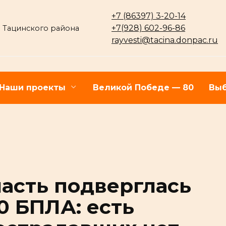
+7 (86397) 3-20-14
+7(928) 602-96-86
 Тацинского района
rayvesti@tacina.donpac.ru
Наши проекты
Великой Победе — 80
Выб
ласть подверглась
0 БПЛА: есть