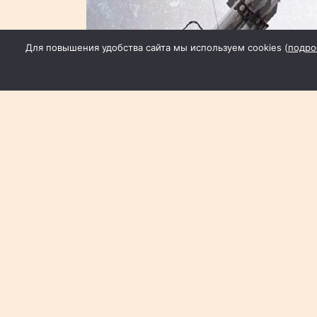
Для повышения удобства сайта мы используем cookies (
подро
#НОВОСТИ
Фото сообщес
В Таганроге повреждения получил м
крыша общежития техникума стройин
переселяют в пункт временного раз
Кроме того, зафиксировано возгорани
Один из беспилотников, подавленный