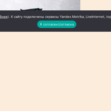
бнее
). К сайту подключены сервисы Yandex.Metrika, LiveInternet, to
Я согласен/согласна
тва МО РФ во "Вконтакте"
ногоквартирный дом, серьёзно разрушена
дустрии и технологий. Жителей общежития
мещения, организованный в ближайшей школе.
е частного дома.
 средствами РЭБ, упал на улице Петровской в