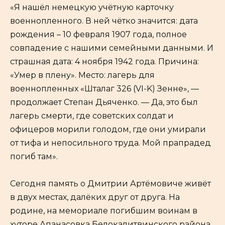
«Я нашёл немецкую учётную карточку
военнопленного. В ней чётко значится: дата
рождения – 10 февраля 1907 года, полное
совпадение с нашими семейными данными. И
страшная дата: 4 ноября 1942 года. Причина:
«Умер в плену». Место: лагерь для
военнопленных «Шталаг 326 (VI-K) Зенне», —
продолжает Степан Дьяченко. — Да, это был
лагерь смерти, где советских солдат и
офицеров морили голодом, где они умирали
от тифа и непосильного труда. Мой прапрадед
погиб там».
Сегодня память о Дмитрии Артёмовиче живёт
в двух местах, далёких друг от друга. На
родине, на мемориале погибшим воинам в
хуторе Апанасовка Белокалитвинского района