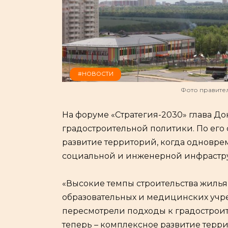
#НОВОСТИ
Фото правител
На форуме «Стратегия-2030» глава Д
градостроительной политики. По его 
развитие территорий, когда одновре
социальной и инженерной инфрастру
«Высокие темпы строительства жиль
образовательных и медицинских учр
пересмотрели подходы к градострои
теперь – комплексное развитие терр