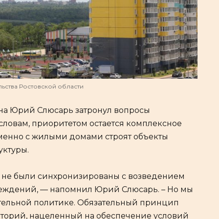
ьства Ростовской области
она Юрий Слюсарь затронул вопросы
словам, приоритетом остается комплексное
менно с жилыми домами строят объекты
ктуры.
я не были синхронизированы с возведением
еждений, — напомнил Юрий Слюсарь. – Но мы
тельной политике. Обязательный принцип
иторий, нацеленный на обеспечение условий