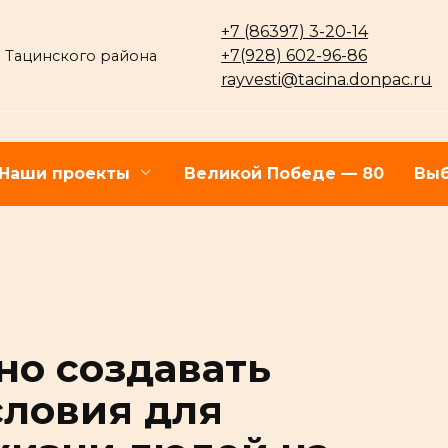
+7 (86397) 3-20-14
+7(928) 602-96-86
 Тацинского района
rayvesti@tacina.donpac.ru
Наши проекты
Великой Победе — 80
Выб
но создавать
ловия для