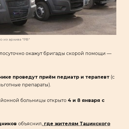
о из архива "РВ"
лосуточно окажут бригады скорой помощи —
линике проведут приём педиатр и терапевт
(с
льготные препараты).
айонной больницы открыто
4 и 8 января с
дников
объяснил,
где жителям Тацинского