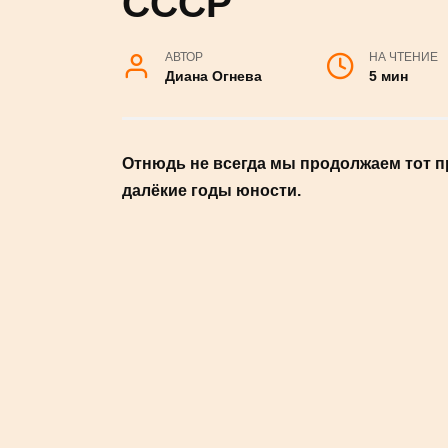
во времена СС
АВТОР
НА ЧТЕНИЕ
Диана Огнева
5 мин
Отнюдь не всегда мы продолжаем 
выбрали в далёкие годы юности.
#НОВОСТИ
Однако память о весёлой и беззабот
каждый.
Содержание
ЗАШЛИ В ЦЕХ – ТАМ САМОЛЁТ