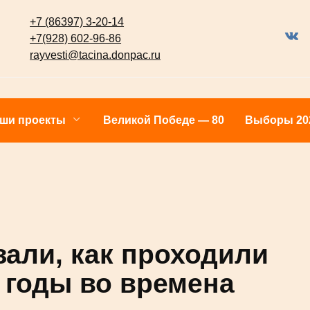
+7 (86397) 3-20-14
+7(928) 602-96-86
 Тацинского района
rayvesti@tacina.donpac.ru
Наши проекты
Великой Победе — 80
Выб
азали, как
студенческие годы