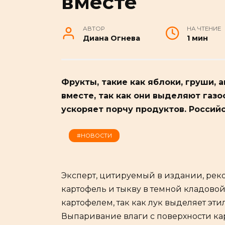
вместе
АВТОР
НА ЧТЕНИЕ
Диана Огнева
1 мин
Фрукты, такие как яблоки, груши,
вместе, так как они выделяют газо
ускоряет порчу продуктов. Российс
#НОВОСТИ
Эксперт, цитируемый в издании, реко
картофель и тыкву в темной кладовой
картофелем, так как лук выделяет эти
Выпаривание влаги с поверхности кар