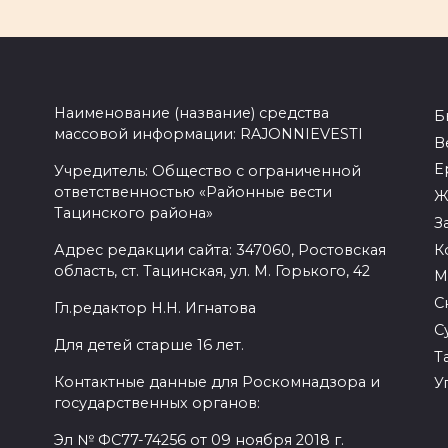
Наименование (название) средства
Б
массовой информации: RAJONNIEVESTI
В
Е
Учредитель: Общество с ограниченной
ответственностью «Районные вести
Ж
Тацинского района»
З
К
Адрес редакции сайта: 347060, Ростовская
область, ст. Тацинская, ул. М. Горького, 42
М
С
Гл.редактор Н.Н. Игнатова
С
Для детей старше 16 лет.
Т
Контактные данные для Роскомнадзора и
У
государственных органов:
Эл № ФС77-74256 от 09 ноября 2018 г.