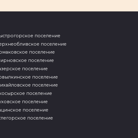
ыстрогорское поселение
ерхнеобливское поселение
рмаковское поселение
ирновское поселение
азерское поселение
овылкинское поселение
ихайловское поселение
косырское поселение
уховское поселение
ацинское поселение
глегорское поселение