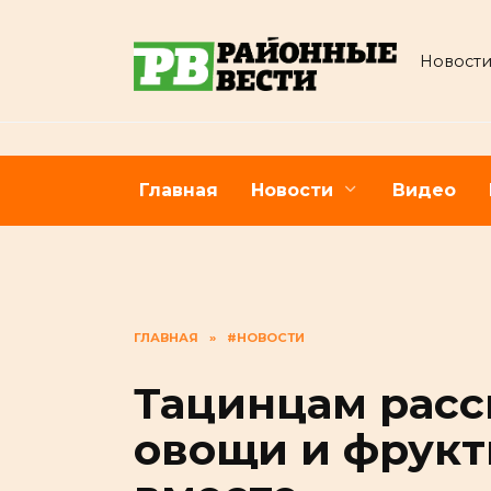
Перейти
к
Новости
содержанию
Главная
Новости
Видео
ГЛАВНАЯ
»
#НОВОСТИ
Тацинцам расс
овощи и фрукт