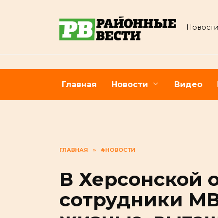
Перейти
к
Новости
содержанию
Главная
Новости
Видео
ГЛАВНАЯ
»
#НОВОСТИ
В Херсонской 
сотрудники МВ