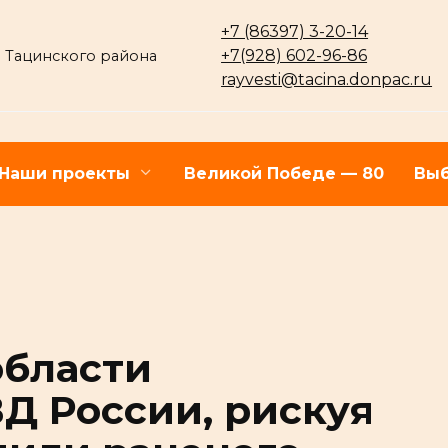
+7 (86397) 3-20-14
+7(928) 602-96-86
 Тацинского района
rayvesti@tacina.donpac.ru
Наши проекты
Великой Победе — 80
Выб
области
Д России, рискуя