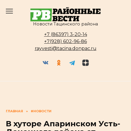
Перейти
к
содержанию
Новости Тацинского района
+7 (86397) 3-20-14
+7(928) 602-96-86
rayvesti@tacina.donpac.ru
ГЛАВНАЯ
»
#НОВОСТИ
В хуторе Апаринском Усть-