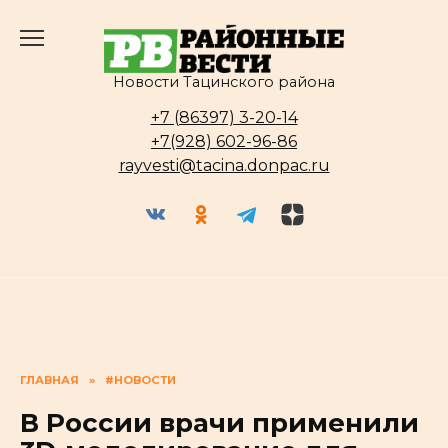
Перейти
к
содержанию
Новости Тацинского района
+7 (86397) 3-20-14
+7(928) 602-96-86
rayvesti@tacina.donpac.ru
ГЛАВНАЯ
»
#НОВОСТИ
В России врачи применили