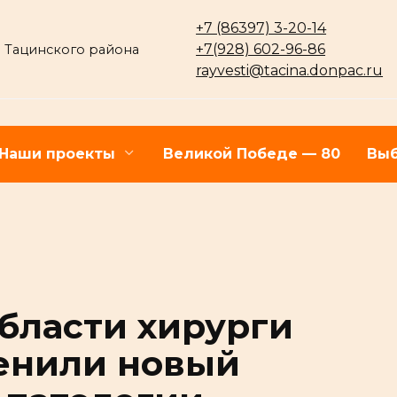
+7 (86397) 3-20-14
+7(928) 602-96-86
 Тацинского района
rayvesti@tacina.donpac.ru
Наши проекты
Великой Победе — 80
Выб
области хирурги
енили новый