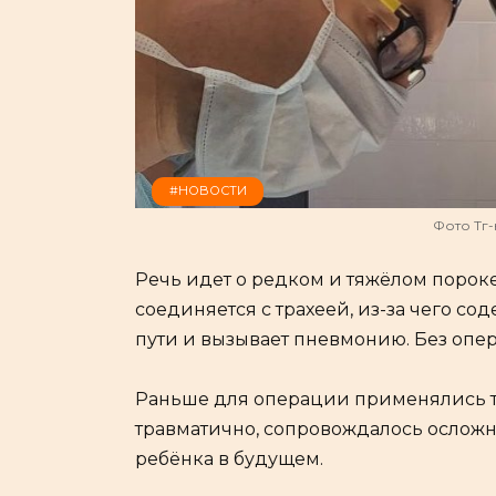
#НОВОСТИ
Фото Тг-
Речь идет о редком и тяжёлом порок
соединяется с трахеей, из-за чего с
пути и вызывает пневмонию. Без опе
Раньше для операции применялись тр
травматично, сопровождалось ослож
ребёнка в будущем.