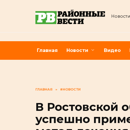
Перейти
к
Новости
содержанию
Главная
Новости
Видео
ГЛАВНАЯ
»
#НОВОСТИ
В Ростовской 
успешно прим