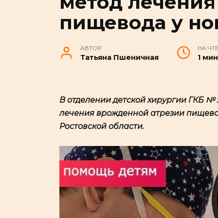
метод лечения
пищевода у н
АВТОР
НА ЧТ
Татьяна Пшеничная
1 ми
В отделении детской хирургии ГКБ №
лечения врожденной атрезии пищево
Ростовской области.