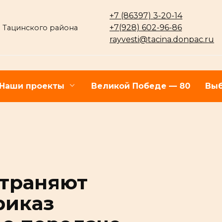
+7 (86397) 3-20-14
+7(928) 602-96-86
 Тацинского района
rayvesti@tacina.donpac.ru
Наши проекты
Великой Победе — 80
Выб
страняют
риказ