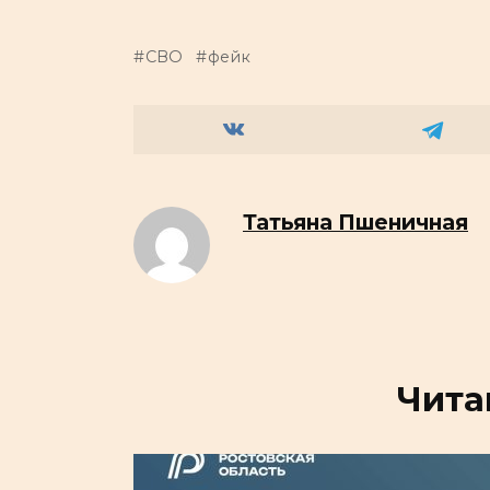
СВО
фейк
Татьяна Пшеничная
Чита