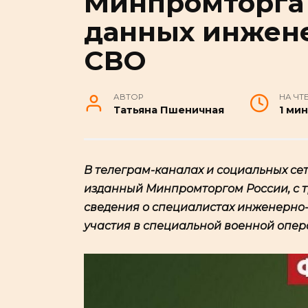
Минпромторга 
данных инжене
СВО
АВТОР
НА ЧТ
Татьяна Пшеничная
1 мин
В телеграм-каналах и социальных се
изданный Минпромторгом России, с 
сведения о специалистах инженерно-
участия в специальной военной опер