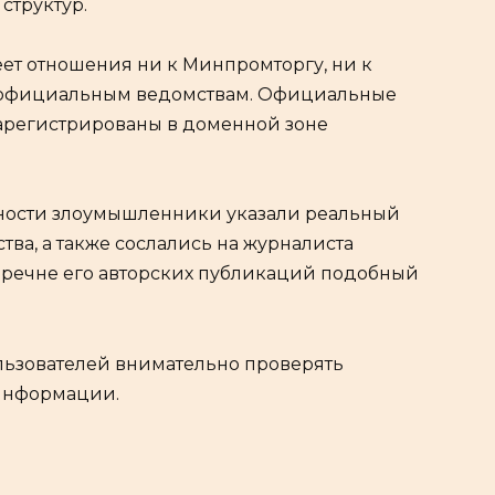
структур.
еет отношения ни к Минпромторгу, ни к
 официальным ведомствам. Официальные
арегистрированы в доменной зоне
ности злоумышленники указали реальный
ва, а также сослались на журналиста
перечне его авторских публикаций подобный
ьзователей внимательно проверять
информации.