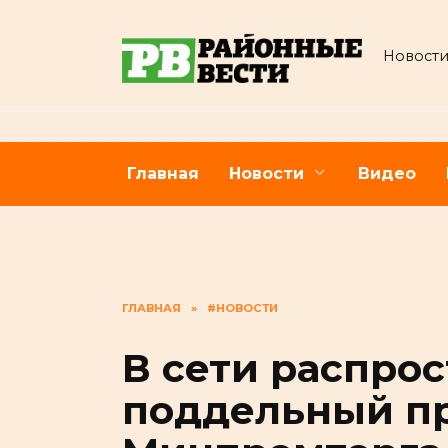
Перейти
к
Новости
содержанию
Главная
Новости
Видео
ГЛАВНАЯ
»
#НОВОСТИ
В сети распро
поддельный п