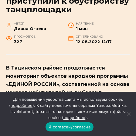
приступили к обустройству
танцплощадки
АВТОР
НА ЧТЕНИЕ
Диана Огнева
1 мин
ПРОСМОТРОВ
ОПУБЛИКОВАНО
327
12.08.2022 12:17
В Тацинском районе продолжается
мониторинг объектов народной программы
«ЕДИНОЙ РОССИИ», составленной на основе
наказов избирателей на выборах в
Для повышения удобства сайта мы используем cookies
Государственную Думу в 2021 году.
(
подробнее
). К сайту подключены сервисы Yandex.Metrika,
#НОВОСТИ
LiveInternet, top.mail.ru, которые также использует файлы
cookie (
подробнее
).
Я согласен/согласна