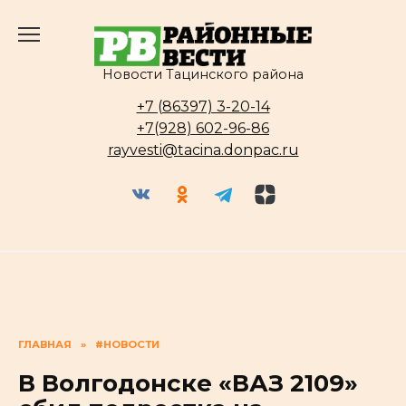
Перейти
к
содержанию
Новости Тацинского района
+7 (86397) 3-20-14
+7(928) 602-96-86
rayvesti@tacina.donpac.ru
ГЛАВНАЯ
»
#НОВОСТИ
В Волгодонске «ВАЗ 2109»