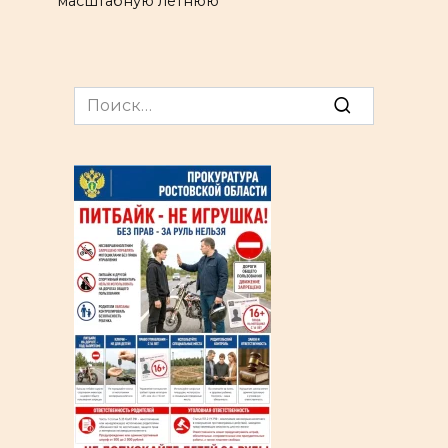
масштабную летнюю
Search
for: