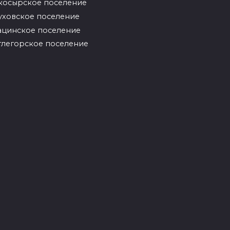
косырское поселение
уховское поселение
ацинское поселение
глегорское поселение