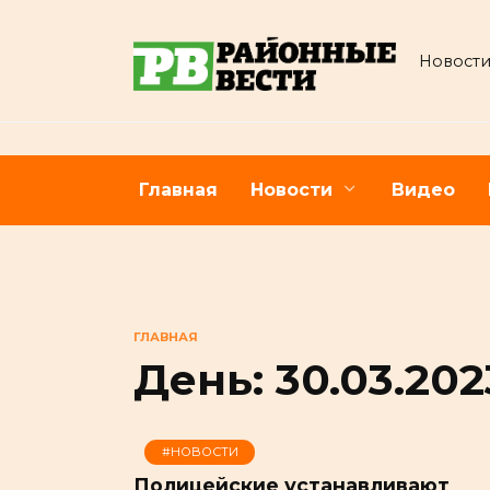
Перейти
к
Новости
содержанию
Главная
Новости
Видео
ГЛАВНАЯ
День:
30.03.202
#НОВОСТИ
Полицейские устанавливают