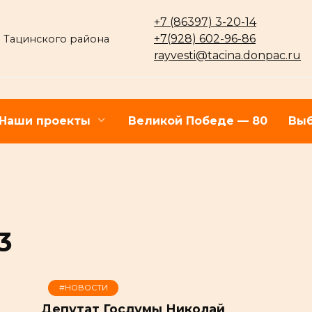
+7 (86397) 3-20-14
+7(928) 602-96-86
 Тацинского района
rayvesti@tacina.donpac.ru
Наши проекты
Великой Победе — 80
Выб
3
#НОВОСТИ
Депутат Госдумы Николай