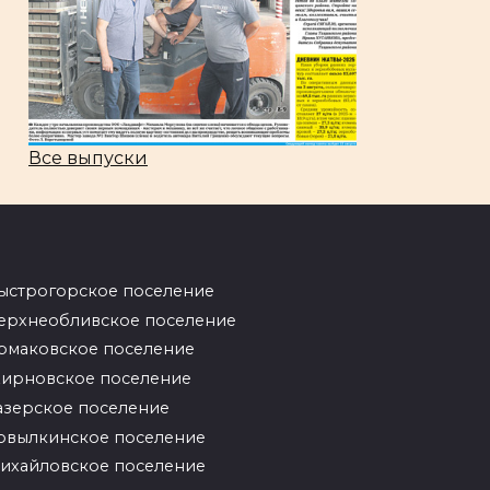
Все выпуски
ыстрогорское поселение
ерхнеобливское поселение
рмаковское поселение
ирновское поселение
азерское поселение
овылкинское поселение
ихайловское поселение