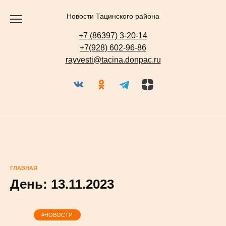
Перейти
к
содержанию
Новости Тацинского района
+7 (86397) 3-20-14
+7(928) 602-96-86
rayvesti@tacina.donpac.ru
ГЛАВНАЯ
День:
13.11.2023