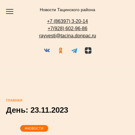
Перейти
к
содержанию
Новости Тацинского района
+7 (86397) 3-20-14
+7(928) 602-96-86
rayvesti@tacina.donpac.ru
ГЛАВНАЯ
День:
23.11.2023