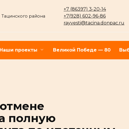
+7 (86397) 3-20-14
+7(928) 602-96-86
 Тацинского района
rayvesti@tacina.donpac.ru
Наши проекты
Великой Победе — 80
Выб
 отмене
а полную