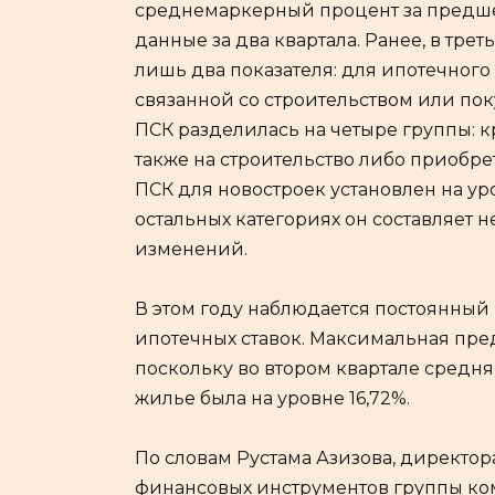
среднемаркерный процент за предше
данные за два квартала. Ранее, в тре
лишь два показателя: для ипотечного
связанной со строительством или поку
ПСК разделилась на четыре группы: к
также на строительство либо приобр
ПСК для новостроек установлен на уровн
остальных категориях он составляет не
изменений.
В этом году наблюдается постоянный 
ипотечных ставок. Максимальная преде
поскольку во втором квартале средня
жилье была на уровне 16,72%.
По словам Рустама Азизова, директо
финансовых инструментов группы ком