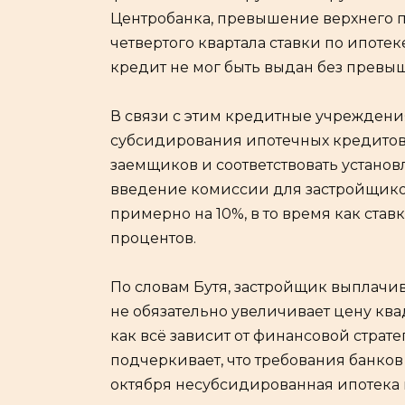
Центробанка, превышение верхнего п
четвертого квартала ставки по ипоте
кредит не мог быть выдан без превы
В связи с этим кредитные учреждени
субсидирования ипотечных кредитов,
заемщиков и соответствовать установ
введение комиссии для застройщико
примерно на 10%, в то время как став
процентов.
По словам Бутя, застройщик выплачив
не обязательно увеличивает цену ква
как всё зависит от финансовой страте
подчеркивает, что требования банков
октября несубсидированная ипотека п