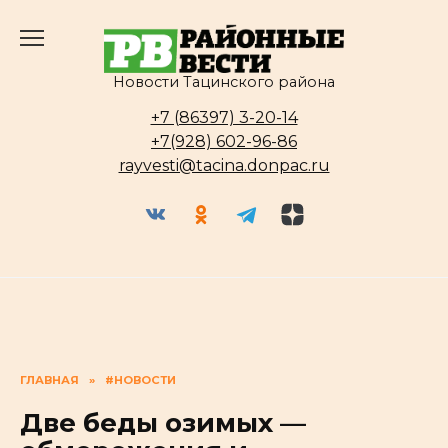
Перейти
к
содержанию
Новости Тацинского района
+7 (86397) 3-20-14
+7(928) 602-96-86
rayvesti@tacina.donpac.ru
ГЛАВНАЯ
»
#НОВОСТИ
Две беды озимых —