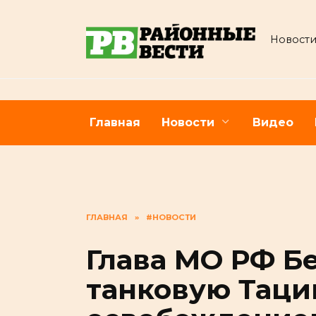
Перейти
к
Новости
содержанию
Главная
Новости
Видео
ГЛАВНАЯ
»
#НОВОСТИ
Глава МО РФ Б
танковую Таци