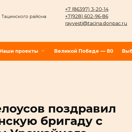
+7 (86397) 3-20-14
+7(928) 602-96-86
 Тацинского района
rayvesti@tacina.donpac.ru
Наши проекты
Великой Победе — 80
Выб
елоусов поздравил
нскую бригаду с