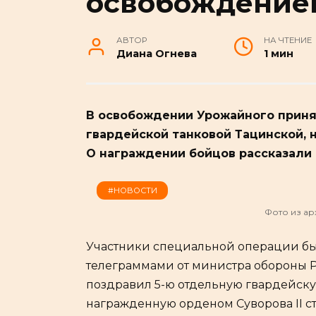
освобождение
АВТОР
НА ЧТЕНИЕ
Диана Огнева
1 мин
В освобождении Урожайного приня
гвардейской танковой Тацинской, 
О награждении бойцов рассказали 
#НОВОСТИ
Фото из арх
Участники специальной операции б
телеграммами от министра обороны РФ
поздравил 5-ю отдельную гвардейску
награжденную орденом Суворова II с