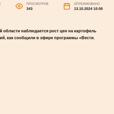
Е
ПРОСМОТРОВ
ОПУБЛИКОВАНО
343
13.10.2024 10:00
й области наблюдается рост цен на картофель
ий, как сообщили в эфире программы «Вести.
Фото: freepik
величилась примерно на 30%. В среднем килограмм
товстата Марина Самойлова указала на рост цен в
ать цены на картошку.
природными аномалиями текущего года, такими как
ри температурах выше +25 градусов картофель