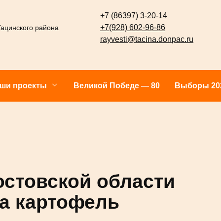
+7 (86397) 3-20-14
+7(928) 602-96-86
Тацинского района
rayvesti@tacina.donpac.ru
ши проекты
Великой Победе — 80
Выборы 20
Ростовской области
а картофель