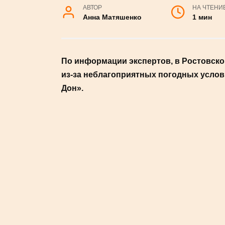
АВТОР
НА ЧТЕНИ
Анна Матяшенко
1 мин
По информации экспертов, в Ростовско
из-за неблагоприятных погодных услов
Дон».
#НОВОСТИ
На рынках региона стоимость картофеля у
овоща оценивается в 60 рублей. Глава Рос
73%. Продавцы при этом не намерены сниж
Причины удорожания картофеля связаны с 
засушливое лето и экстремальная жара. П