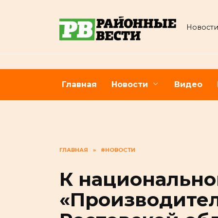
Перейти
к
Новости
содержанию
Главная
Новости
Видео
ГЛАВНАЯ
»
#НОВОСТИ
К национально
«Производител