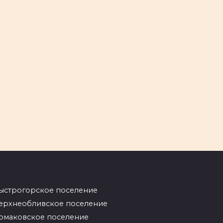
ыстрогорское поселение
ерхнеобливское поселение
рмаковское поселение