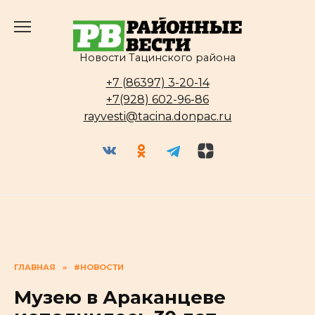
Перейти
к
содержанию
Новости Тацинского района
+7 (86397) 3-20-14
+7(928) 602-96-86
rayvesti@tacina.donpac.ru
ГЛАВНАЯ
»
#НОВОСТИ
Музею в Араканцеве