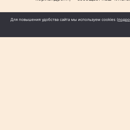
По материалам «Российской газеты»
Для повышения удобства сайта мы используем cookies (
подро
Фото: «РГ»
Новости СМИ2
Беларусь
кулинария
хлеб
Диана Огнева