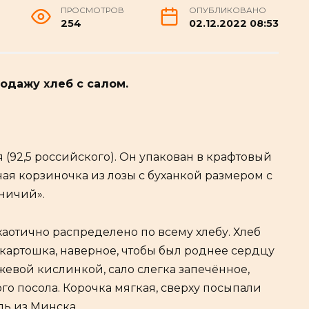
ПРОСМОТРОВ
ОПУБЛИКОВАНО
254
02.12.2022 08:53
одажу хлеб с салом.
я (92,5 российского). Он упакован в крафтовый
ная корзиночка из лозы с буханкой размером с
ничий».
аотично распределено по всему хлебу. Хлеб
 картошка, наверное, чтобы был роднее сердцу
жевой кислинкой, сало слегка запечённое,
го посола. Корочка мягкая, сверху посыпали
ль из Минска.