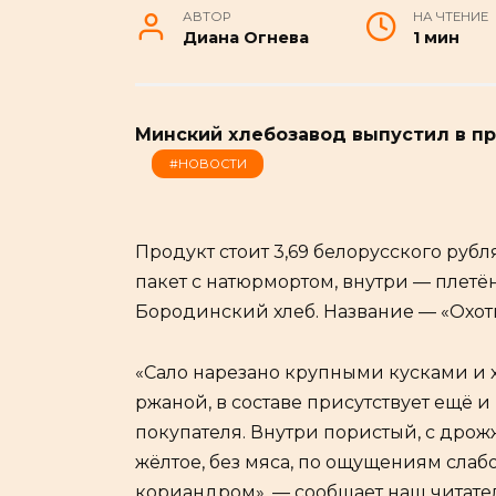
АВТОР
НА ЧТЕНИЕ
Диана Огнева
1 мин
Минский хлебозавод выпустил в пр
#НОВОСТИ
Продукт стоит 3,69 белорусского рубл
пакет с натюрмортом, внутри — плетё
Бородинский хлеб. Название — «Охот
«Сало нарезано крупными кусками и х
ржаной, в составе присутствует ещё и
покупателя. Внутри пористый, с дрож
жёлтое, без мяса, по ощущениям слабо
кориандром», — сообщает наш читате