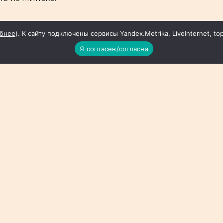
бнее
). К сайту подключены сервисы Yandex.Metrika, LiveInternet, to
Я согласен/согласна