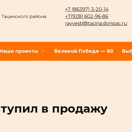
+7 (86397) 3-20-14
+7(928) 602-96-86
 Тацинского района
rayvesti@tacina.donpac.ru
Наши проекты
Великой Победе — 80
Выб
ступил в продажу