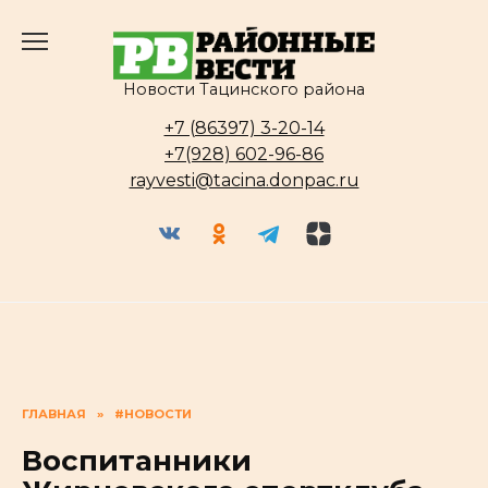
Перейти
к
содержанию
Новости Тацинского района
+7 (86397) 3-20-14
+7(928) 602-96-86
rayvesti@tacina.donpac.ru
ГЛАВНАЯ
»
#НОВОСТИ
Воспитанники