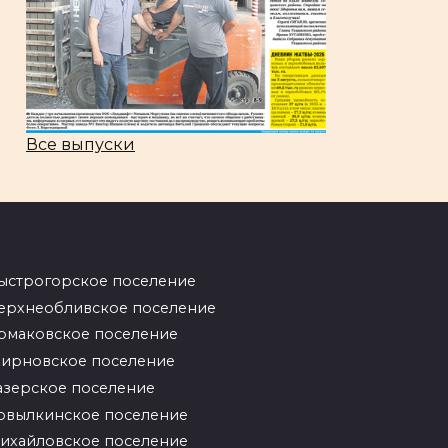
Все выпуски
ыстрогорское поселение
ерхнеобливское поселение
рмаковское поселение
ирновское поселение
азерское поселение
овылкинское поселение
ихайловское поселение