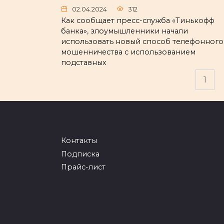
02.04.2024
312
Как сообщает пресс-служба «Тинькофф
банка», злоумышленники начали
использовать новый способ телефонного
мошенничества с использованием
подставных
Пагинация
1
записей
Контакты
Подписка
Прайс-лист