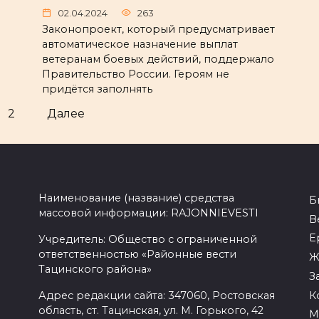
02.04.2024
263
Законопроект, который предусматривает
автоматическое назначение выплат
ветеранам боевых действий, поддержало
Правительство России. Героям не
придётся заполнять
2
Далее
Наименование (название) средства
Б
массовой информации: RAJONNIEVESTI
В
Е
Учредитель: Общество с ограниченной
ответственностью «Районные вести
Ж
Тацинского района»
З
К
Адрес редакции сайта: 347060, Ростовская
область, ст. Тацинская, ул. М. Горького, 42
М