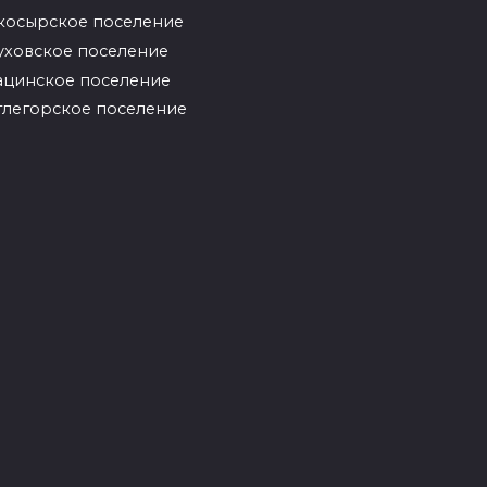
косырское поселение
уховское поселение
ацинское поселение
глегорское поселение