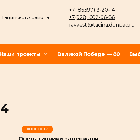
+7 (86397) 3-20-14
+7(928) 602-96-86
 Тацинского района
rayvesti@tacina.donpac.ru
Наши проекты
Великой Победе — 80
Выб
24
#НОВОСТИ
Оперативники задержали