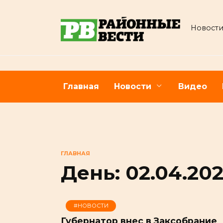
Перейти
к
Новости
содержанию
Главная
Новости
Видео
ГЛАВНАЯ
День:
02.04.20
#НОВОСТИ
Губернатор внес в Заксобрание