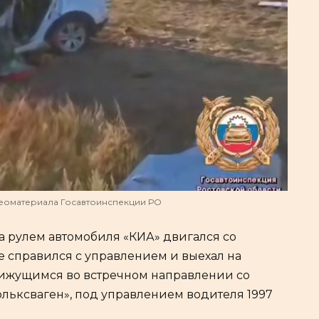
деоматериала Госавтоинспекции РО
, за рулем автомобиля «КИА» двигался со
е справился с управлением и выехал на
вижущимся во встречном направлении со
льксваген», под управлением водителя 1997