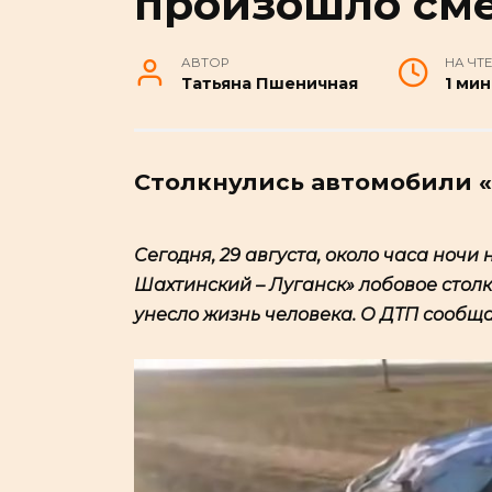
произошло см
АВТОР
НА ЧТ
Татьяна Пшеничная
1 мин
Столкнулись автомобили «
Сегодня, 29 августа, около часа ночи
Шахтинский – Луганск» лобовое стол
унесло жизнь человека. О ДТП сообща